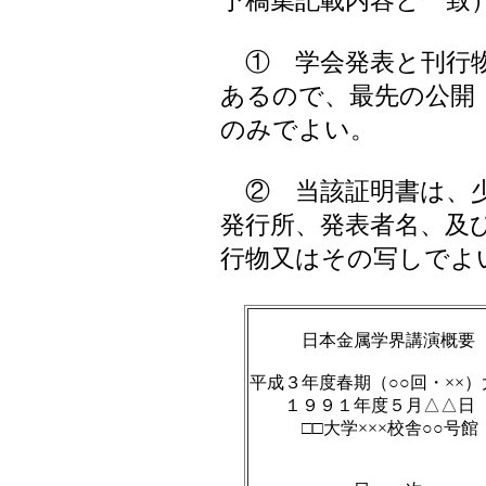
予稿集記載内容と一致
① 学会発表と刊行物
あるので、最先の公開
のみでよい。
② 当該証明書は、少
発行所、発表者名、及
行物又はその写しでよ
日本金属学界講演概要
平成３年度春期（○○回・××）
１９９１年度５月△△日
□□大学×××校舎○○号館