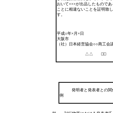
おいて×××が出品したものであ
ことに相違ないことを証明致
す。
平成○年×月×日
大阪市
（社）日本経営協会○○商工会
△△ □□ 
発明者と発表者との関係
例