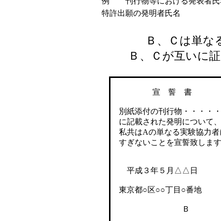
例 刊行物等における発表者氏
特許出願の発明者氏名
Ｂ、Ｃは単なる発
Ｂ、Ｃが互いに証
宣 誓 書
別紙添付の刊行物・・・・・
に記載された発明について
私共はAの単なる実験協力者
すぎないことを宣誓致します
平成３年５月△△日
東京都○区○○丁目○番地
Ｂ 