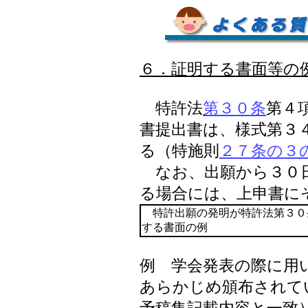
６．証明する書面等の
特許法
第３０条
第４
書提出書は、様式第３
る（特施則
２７条の３
なお、出願から３０日
る場合には、上申書に
特許出願の発明が特許法第３０
する書面の例
例 学会発表の際に用
あらかじめ頒布されて