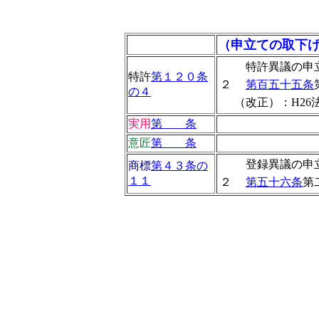
（申立ての取下
特許異議の申
特許
第１２０条
２
第百五十五条
の４
（改正）：H26法3
実用
第 条
意匠
第 条
登録異議の申
商標
第４３条の
１１
２
第五十六条
第