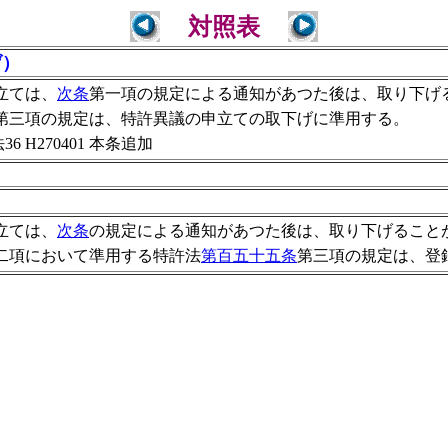
対照表
げ）
立ては、
次条
第一項の規定による通知があつた後は、取り下げ
第三項の規定は、特許異議の申立ての取下げに準用する。
6 H270401 本条追加
立ては、
次条
の規定による通知があつた後は、取り下げること
二項において準用する特許法
第百五十五条
第三項の規定は、登