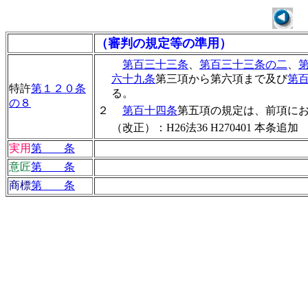
（審判の規定等の準用）
第百三十三条
、
第百三十三条の二
、
六十九条
第三項から第六項まで及び
第
特許
第１２０条
る。
の８
２
第百十四条
第五項の規定は、前項に
（改正）：H26法36 H270401 本条追加
実用
第 条
意匠
第 条
商標
第 条