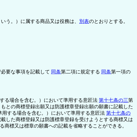
という。）に属する商品又は役務は、
別表
のとおりとする。
び必要な事項を記載して
同条
第二項に規定する
同条
第一項の
用する場合を含む。）において準用する意匠法
第十七条の三
第
、もとの商標登録出願又は防護標章登録出願の願書に記載した
準用する場合を含む。）において準用する意匠法
第十七条の
記載した商標登録又は防護標章登録を受けようとする商標又は
る商標又は標章の願書への記載を省略することができる。