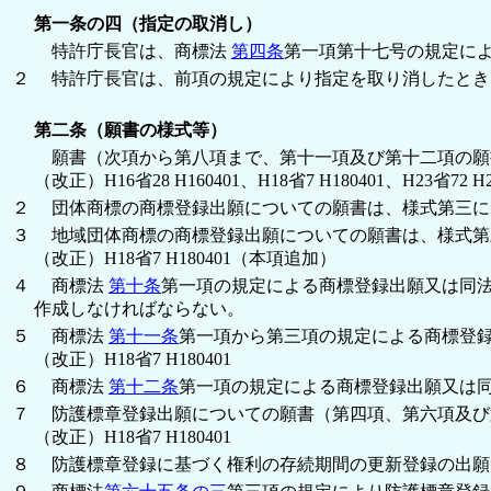
第一条の四（指定の取消し）
特許庁長官は、商標法
第四条
第一項第十七号の規定に
２
特許庁長官は、前項の規定により指定を取り消したとき
第二条（願書の様式等）
願書（次項から第八項まで、第十一項及び第十二項の願
（改正）H16省28 H160401、H18省7 H180401、H23省72 H2
２
団体商標の商標登録出願についての願書は、様式第三に
３
地域団体商標の商標登録出願についての願書は、様式第
（改正）H18省7 H180401（本項追加）
４
商標法
第十条
第一項の規定による商標登録出願又は同
作成しなければならない。
５
商標法
第十一条
第一項から第三項の規定による商標登
（改正）H18省7 H180401
６
商標法
第十二条
第一項の規定による商標登録出願又は
７
防護標章登録出願についての願書（第四項、第六項及び
（改正）H18省7 H180401
８
防護標章登録に基づく権利の存続期間の更新登録の出願