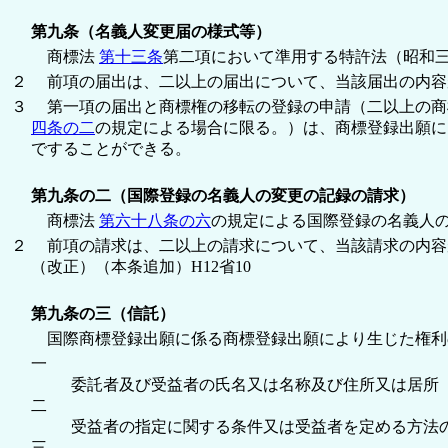
第九条（名義人変更届の様式等）
商標法
第十三条
第二項において準用する特許法（昭和
２
前項の届出は、二以上の届出について、当該届出の内容
３
第一項の届出と商標権の移転の登録の申請（二以上の商
四条の二
の規定による場合に限る。）は、商標登録出願に
ですることができる。
第九条の二（国際登録の名義人の変更の記録の請求）
商標法
第六十八条の六
の規定による国際登録の名義人
２
前項の請求は、二以上の請求について、当該請求の内容
（改正）（本条追加）H12省10
第九条の三（信託）
国際商標登録出願に係る商標登録出願により生じた権利
一
委託者及び受益者の氏名又は名称及び住所又は居所
二
受益者の指定に関する条件又は受益者を定める方法の定め
三