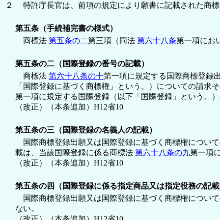
２
特許庁長官は、前項の規定により願書に記載された商標
第五条（手続補完書の様式）
商標法
第五条の二
第三項（同法
第六十八条
第一項にお
第五条の二（国際登録の番号の記載）
商標法
第六十八条の十
第一項に規定する国際商標登録
「国際登録に基づく商標権」という。）についての請求
第一項に規定する国際登録（以下「国際登録」という。）
（改正）（本条追加）H12省10
第五条の三（国際登録の名義人の記載）
国際商標登録出願又は国際登録に基づく商標権について
載は、当該国際登録に係る商標法
第六十八条の九
第一項
（改正）（本条追加）H12省10
第五条の四（国際登録に係る指定商品又は指定役務の記載
国際商標登録出願又は国際登録に基づく商標権について
ない。
（改正）（本条追加）H12省10