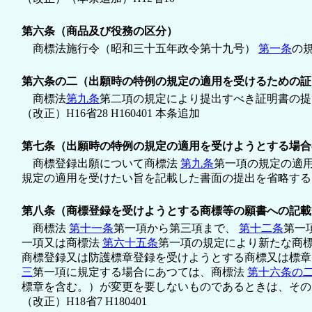
第六条（商品及び役務の区分）
商標法施行令（昭和三十五年政令第十九号）
第一条
の
第六条の二（出願時の特例の規定の適用を受けるための証
商標法
第九条
第二項の規定により提出すべき証明書の提
（改正）H16省28 H160401 本条追加
第七条（出願時の特例の規定の適用を受けようとする場合
商標登録出願について商標法
第九条
第一項の規定の適
規定の適用を受けたい旨を記載した書面の提出を省略する
第八条（商標登録を受けようとする商標等の願書への記載
商標法
第十一条
第一項から第三項まで、
第十二条
第一
一項又は商標法
第六十五条
第一項の規定により新たな商
商標登録又は防護標章登録を受けようとする商標又は標
三
第一項に規定する場合にあつては、商標法
第十六条の
標章を含む。）が変更を要しないものであるときは、その
（改正）H18省7 H180401