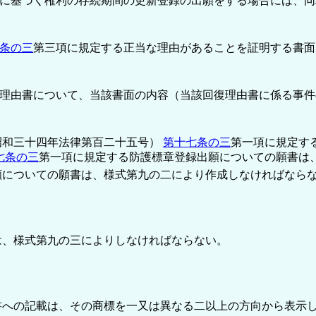
に基づく権利の存続期間の更新登録の出願をする場合には、同
条の三
第三項に規定する正当な理由があることを証明する書面
理由書について、当該書面の内容（当該回復理由書に係る事件
昭和三十四年法律第百二十五号）
第十七条の三
第一項に規定す
七条の三
第一項に規定する防護標章登録出願についての願書は
願についての願書は、様式第九の二により作成しなければなら
は、様式第九の三によりしなければならない。
書への記載は、その商標を一又は異なる二以上の方向から表示