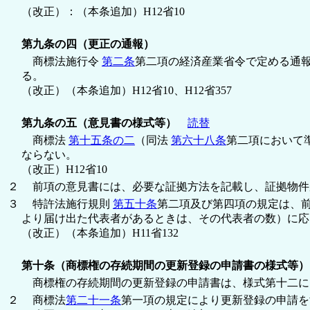
（改正）：（本条追加）H12省10
第九条の四（更正の通報）
商標法施行令
第二条
第二項の経済産業省令で定める通
る。
（改正）（本条追加）H12省10、H12省357
第九条の五（意見書の様式等）
読替
商標法
第十五条の二
（同法
第六十八条
第二項において
ならない。
（改正）H12省10
２
前項の意見書には、必要な証拠方法を記載し、証拠物件
３
特許法施行規則
第五十条
第二項及び第四項の規定は、
より届け出た代表者があるときは、その代表者の数）に応
（改正）（本条追加）H11省132
第十条（商標権の存続期間の更新登録の申請書の様式等）
商標権の存続期間の更新登録の申請書は、様式第十二に
２
商標法
第二十一条
第一項の規定により更新登録の申請を