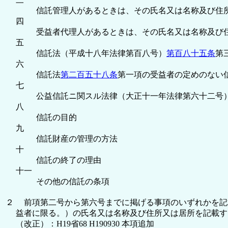
信託管理人があるときは、その氏名又は名称及び住
四
受益者代理人があるときは、その氏名又は名称及び住所又は
五
信託法（平成十八年法律第百八号）
第百八十五条
第
六
信託法
第二百五十八条
第一項の受益者の定めのない信託
七
公益信託ニ関スル法律（大正十一年法律第六十二号
八
信託の目的
九
信託財産の管理の方法
十
信託の終了の理由
十一
その他の信託の条項
２
前項第二号から第六号までに掲げる事項のいずれかを記
益者に限る。）の氏名又は名称及び住所又は居所を記載す
（改正）：H19省68 H190930 本項追加