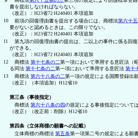
９
商標法
第六十五条の三
第三項の規定により防護標章登録
書を提出しなければならない。
（改正）：H23省72 H240401 本項追加
10
前項の回復理由書を提出する場合には、商標法
第六十五
要がないと認めるときは、この限りでない。
（改正）：H23省72 H240401 本項追加
11
第九項の回復理由書の提出は、二以上の事件に係る回復
ができる。
（改正）：H23省72 H240401 本項追加
12
商標法
第十七条の二
第一項において準用する意匠法（
る同法
第十七条の二
第一項において準用する意匠法
第十
13
商標法
第六十八条の二
第一項の規定による国際登録出
（改正）（本項追加）H12省10
第三条（事後指定）
商標法
第六十八条の四
の規定による事後指定について
（改正）（改正前：削除）H12省10
第四条（立体商標の願書への記載）
立体商標の商標法
第五条
第一項第二号の規定による願