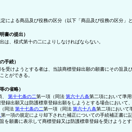
規定による商品及び役務の区分（以下「商品及び役務の区分」
明書の提出）
出は、様式第十の二によりしなければならない。
の手続）
用を受けようとする者は、当該商標登録出願の願書にその旨及
ことができる。
等の省略）
項、
第十七条の二
第一項（同法
第六十八条
第二項において準
標登録出願又は防護標章登録出願をしようとする場合において
章（同法
第十七条の二
第一項（同法
第六十八条
第二項において
二
第一項の規定により却下された補正についての手続補正書に
旨を願書に表示して商標登録又は防護標章登録を受けようとす