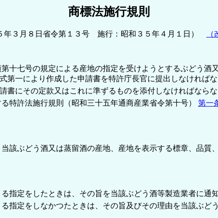
商標法施行規則
５年３月８日省令第１３号 施行：昭和３５年４月１日）
（
項第十七号の規定による産地の指定を受けようとするぶどう酒
式第一により作成した申請書を特許庁長官に提出しなければな
請書にその定款又はこれに準ずるものを添付しなければならな
する特許法施行規則（昭和三十五年通商産業省令第十号）
第一
、当該ぶどう酒又は蒸留酒の産地、産地を表示する標章、品質
よる指定をしたときは、その旨を当該ぶどう酒等製造業者に通
よる指定をしなかつたときは、その旨及びその理由を当該ぶど